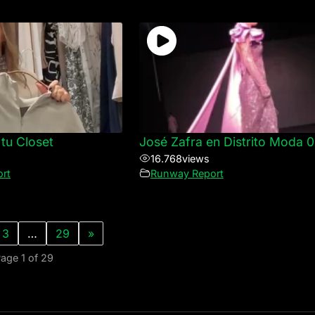
tu Closet
José Zafra en Distrito Moda 
16.768
views
rt
Runway Report
3
…
29
»
age 1 of 29