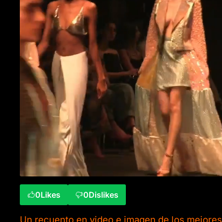
0
Likes
0
Dislikes
Un recuento en video e imagen de los mejores