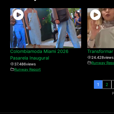
Colombiamoda Miami 2026
Transformar 
Pasarela Inaugural
24.428
views
Runway Repo
37.486
views
Runway Report
1
2
P