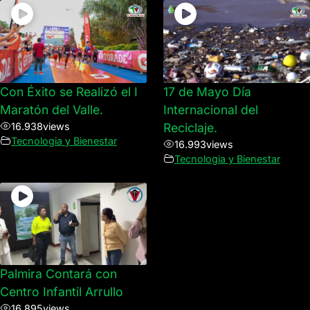
Con Éxito se Realizó el I
17 de Mayo Día
Maratón del Valle.
Internacional del
16.938
views
Reciclaje.
Tecnologia y Bienestar
16.993
views
Tecnologia y Bienestar
Palmira Contará con
Centro Infantil Arrullo
16.895
views