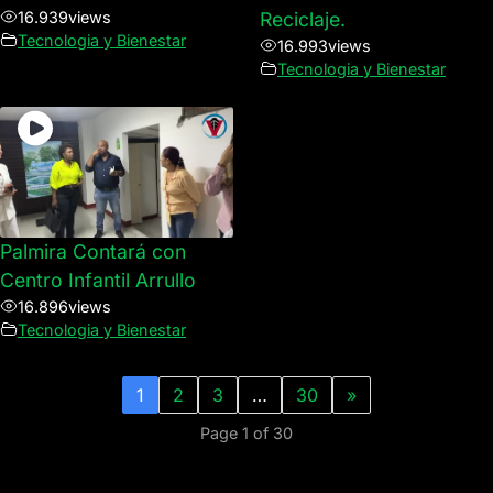
16.939
views
Reciclaje.
Tecnologia y Bienestar
16.993
views
Tecnologia y Bienestar
Palmira Contará con
Centro Infantil Arrullo
16.896
views
Tecnologia y Bienestar
1
2
3
…
30
»
Page 1 of 30