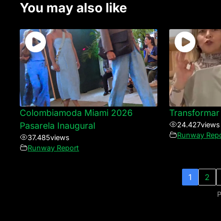
You may also like
Colombiamoda Miami 2026
Transformar 
Pasarela Inaugural
24.427
views
Runway Repo
37.485
views
Runway Report
1
2
P