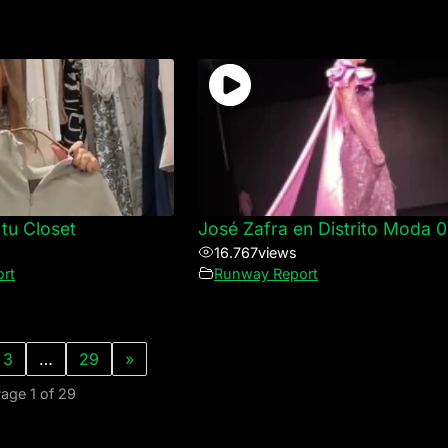
tu Closet
José Zafra en Distrito Moda 
16.767
views
rt
Runway Report
3
…
29
»
age 1 of 29