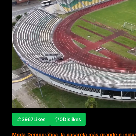
3967
Likes
0
Dislikes
Moda Democrática, la pasarela más grande e inclusi