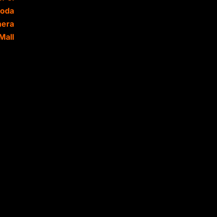
Moda
nera
Mall