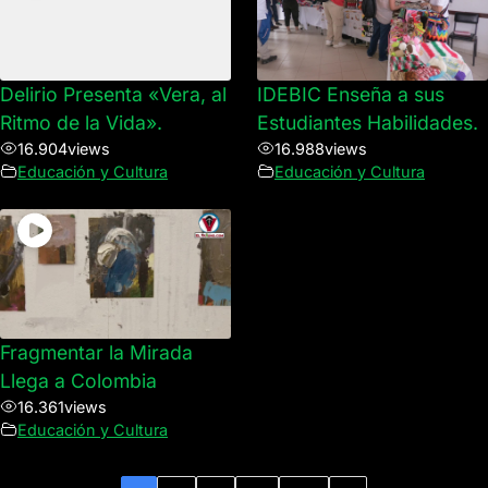
Delirio Presenta «Vera, al
IDEBIC Enseña a sus
Ritmo de la Vida».
Estudiantes Habilidades.
16.904
views
16.988
views
Educación y Cultura
Educación y Cultura
Fragmentar la Mirada
Llega a Colombia
16.361
views
Educación y Cultura