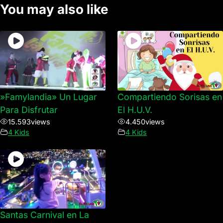
You may also like
»Famylandia» Un Lugar
Compartiendo Sorisas en
Para Disfrutar
El H.U.V.
15.593
views
4.450
views
4 Kids
4 Kids
Santas Carnival en La