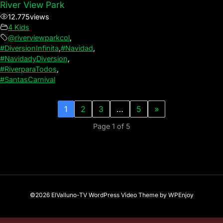
River View Park
12.775
views
4 Kids
@riverviewparkcol
,
#DiversionInfinita
,
#Navidad
,
#NavidadyDiversion
,
#RiverparaTodos
,
#SantasCarnival
1
2
3
…
5
»
Page 1 of 5
©2026 ElValluno-TV
WordPress Video Theme
by
WPEnjoy