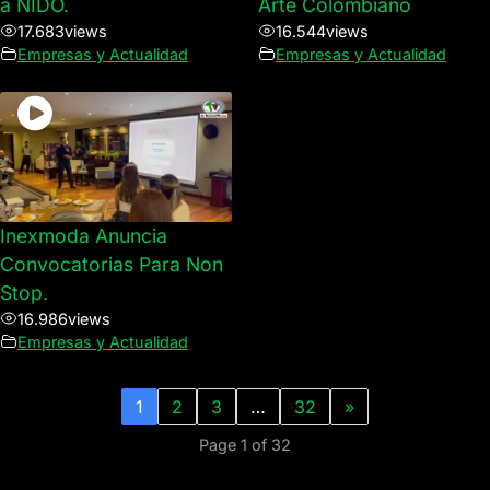
a NIDO.
Arte Colombiano
17.683
views
16.544
views
Empresas y Actualidad
Empresas y Actualidad
Inexmoda Anuncia
Convocatorias Para Non
Stop.
16.986
views
Empresas y Actualidad
1
2
3
…
32
»
Page 1 of 32