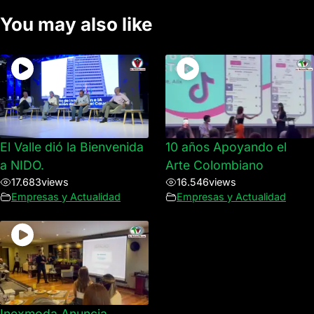
You may also like
El Valle dió la Bienvenida
10 años Apoyando el
a NIDO.
Arte Colombiano
17.683
views
16.546
views
Empresas y Actualidad
Empresas y Actualidad
Inexmoda Anuncia