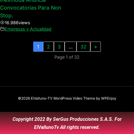
Convocatorias Para Non
Stop.
16.986
views
Empresas y Actualidad
1
2
3
…
32
»
Page 1 of 32
©2026 ElValluno-TV
WordPress Video Theme
by
WPEnjoy
Copyright 2022 By SerGus Producciones S.A.S. For
ElVallunoTv All rights reserved.