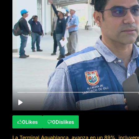
0
Likes
0
Dislikes
La Terminal Aguablanca, avanza en un 89%, incluyendo