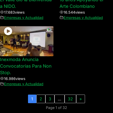
a NIDO.
Arte Colombiano
17.683
views
16.544
views
Empresas y Actualidad
Empresas y Actualidad
Inexmoda Anuncia
Convocatorias Para Non
Stop.
16.986
views
Empresas y Actualidad
1
2
3
…
32
»
Page 1 of 32