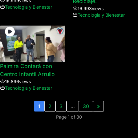
16.939
views
Reciclaje.
Tecnologia y Bienestar
16.993
views
Tecnologia y Bienestar
Palmira Contará con
Centro Infantil Arrullo
16.896
views
Tecnologia y Bienestar
1
2
3
…
30
»
Page 1 of 30