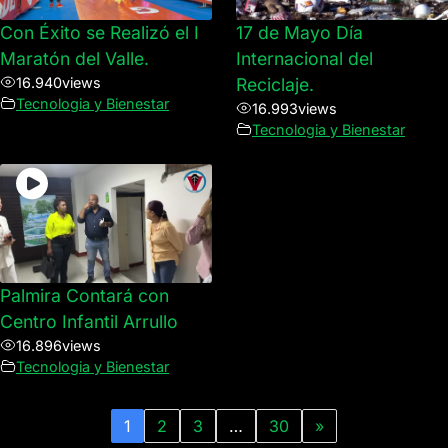
Con Éxito se Realizó el I
17 de Mayo Día
Maratón del Valle.
Internacional del
16.940
views
Reciclaje.
Tecnologia y Bienestar
16.993
views
Tecnologia y Bienestar
Palmira Contará con
Centro Infantil Arrullo
16.896
views
Tecnologia y Bienestar
1
2
3
…
30
»