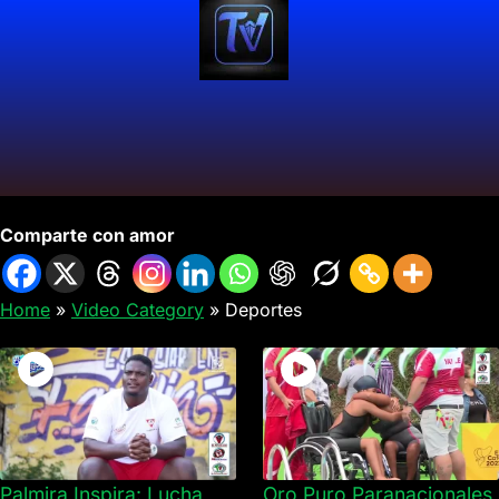
Deportes
Comparte con amor
Home
»
Video Category
»
Deportes
Palmira Inspira: Lucha
Oro Puro Paranacionales