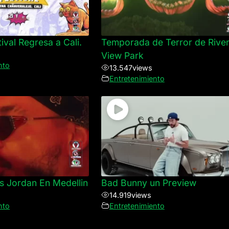
ival Regresa a Cali.
Temporada de Terror de Rive
View Park
nto
13.547
views
Entretenimiento
us Jordan En Medellin
Bad Bunny un Preview
14.919
views
nto
Entretenimiento