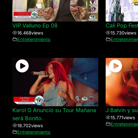
VIP Valluno Ep 08
Cali Pop Fest
16.468
views
15.730
views
Entretenimiento
Entretenimie
Karol G Anunció su Tour Mañana
J Balvin y s
será Bonito.
15.771
views
Entretenimie
18.702
views
Entretenimiento