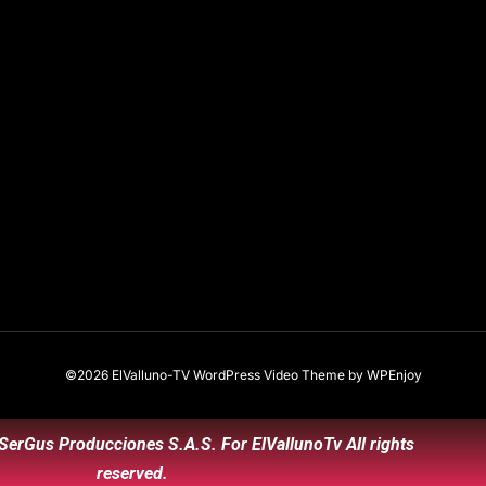
©2026 ElValluno-TV
WordPress Video Theme
by
WPEnjoy
SerGus Producciones S.A.S. For ElVallunoTv All rights
reserved.