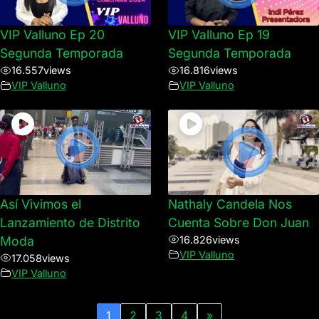
VIP Valluno Ep 20
VIP Valluno Ep 19
Segunda Temporada
Segunda Temporada
16.557
views
16.816
views
VIP Valluno
VIP Valluno
Así Vivimos el
Nathaly Candela Nos
Lanzamiento de Distrito
Cuenta Sobre Don Juan
Moda
16.826
views
VIP Valluno
17.058
views
VIP Valluno
1
2
3
4
»