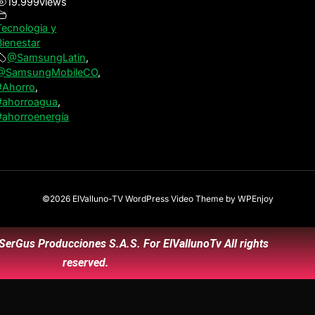
19.999
views
Tecnologia y
Bienestar
@SamsungLatin
,
@SamsungMobileCO
,
#Ahorro
,
#ahorroagua
,
#ahorroenergía
©2026 ElValluno-TV
WordPress Video Theme
by
WPEnjoy
SerGus Producciones S.A.S. For ElVallunoTv All rights
reserved.