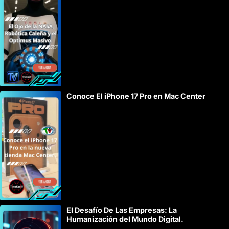
t
e
r
n
a
t
i
Conoce El iPhone 17 Pro en Mac Center
v
e
:
El Desafío De Las Empresas: La
Humanización del Mundo Digital.