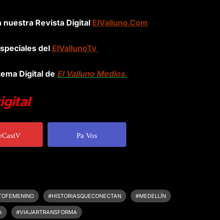
n nuestra Revista Digital
ElValluno.Com
speciales del
ElVallunoTv
tema Digital de
El Valluno Medios.
gital
eCastV
Pa Vos
TOFEMENINO
#HISTORIASQUECONECTAN
#MEDELLÍN
A
#VIAJARTRANSFORMA