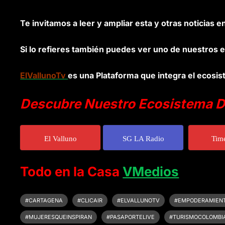
Te invitamos a leer y ampliar esta y otras noticias e
Si lo refieres también puedes ver uno de nuestros e
ElVallunoTv
es una Plataforma que integra el ecosis
Descubre Nuestro Ecosistema Di
El Valluno
SG LA Radio
Tim
Todo en la Casa
VMedios
#CARTAGENA
#CLICAIR
#ELVALLUNOTV
#EMPODERAMIEN
#MUJERESQUEINSPIRAN
#PASAPORTELIVE
#TURISMOCOLOMBI