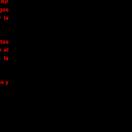
 Air
igos
 la
stas
r el
 la
as y