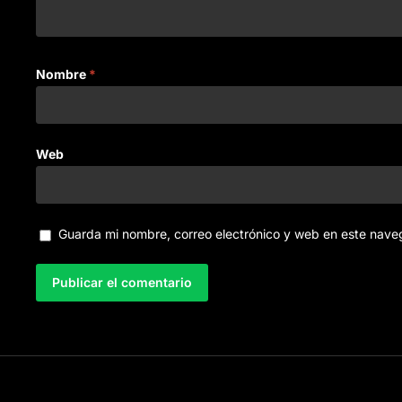
Nombre
*
Web
Guarda mi nombre, correo electrónico y web en este nave
A
l
t
e