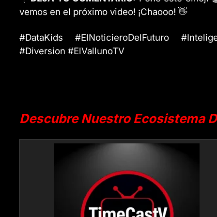
vemos en el próximo video! ¡Chaooo! 👋
#DataKids #ElNoticieroDelFuturo #Intelig
#Diversion #ElVallunoTV
Descubre Nuestro Ecosistema Di