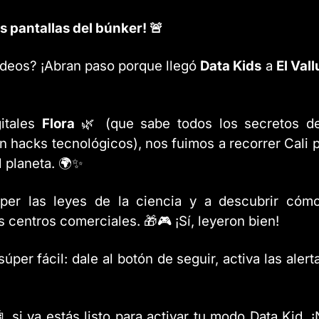
 pantallas del búnker! 🚨
ideos? ¡Abran paso porque llegó
Data Kids
a
El Val
itales
Flora
🌿 (que sabe todos los secretos de
n hacks tecnológicos), nos fuimos a recorrer Cali 
l planeta. 🌍✨
per las leyes de la ciencia y a descubrir cómo
 centros comerciales. 🎁🎮 ¡Sí, leyeron bien!
úper fácil: dale al botón de seguir, activa las alert
 si ya estás listo para activar tu modo Data Kid. 