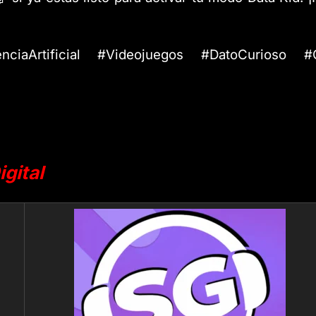
enciaArtificial #Videojuegos #DatoCurioso #C
gital