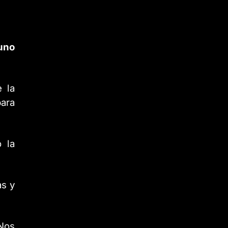
luno
 la
para
 la
as y
¡Nos