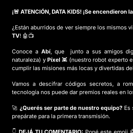
¡🚨 ATENCIÓN, DATA KIDS! ¡Se encendieron las
¿Están aburridos de ver siempre los mismos v
TV
! 🤖📺
Conoce a
Abí
, que junto a sus amigos dig
naturaleza) y
Píxel
👾 (nuestro robot experto e
cumplir las misiones más locas y divertidas de
Vamos a descifrar códigos secretos, a rom
tecnología nos puede dar premios reales en los
🚀
¿Querés ser parte de nuestro equipo?
Es s
prepárate para la primera transmisión.
👇
DEJÁ TU COMENTARIO:
Poné este emoji 🤖