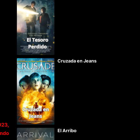
Cruzada en Jeans
023,
El Arribo
undo