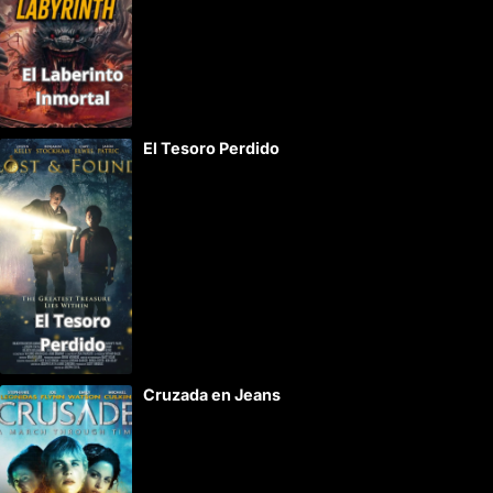
r
n
a
t
i
El Tesoro Perdido
v
e
:
Cruzada en Jeans