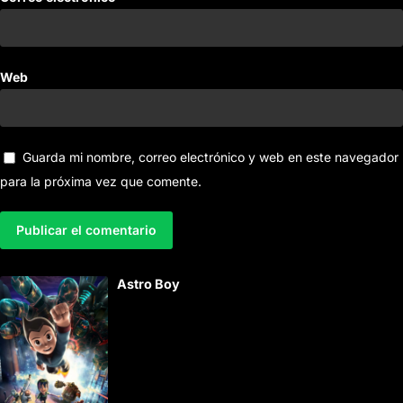
Web
Guarda mi nombre, correo electrónico y web en este navegador
para la próxima vez que comente.
A
Astro Boy
l
t
e
r
n