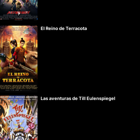
a
t
i
El Reino de Terracota
v
e
:
Las aventuras de Till Eulenspiegel