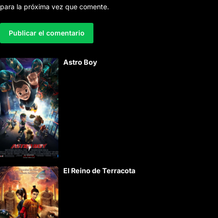
para la próxima vez que comente.
A
Astro Boy
l
t
e
r
n
a
t
i
El Reino de Terracota
v
e
: