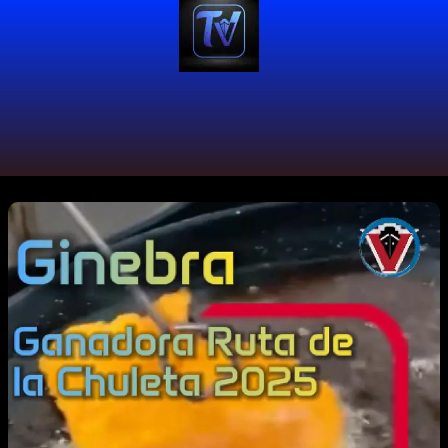
#ChuletaValluna