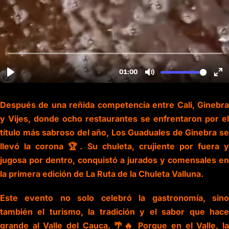
Después de una reñida competencia entre Cali, Ginebra
y Vijes, donde ocho restaurantes se enfrentaron por el
título más sabroso del año, Los Guaduales de Ginebra se
llevó la corona 🏆. Su chuleta, crujiente por fuera y
jugosa por dentro, conquistó a jurados y comensales en
la primera edición de La Ruta de la Chuleta Valluna.
Este evento no solo celebró la gastronomía, sino
también el turismo, la tradición y el sabor que hace
grande al Valle del Cauca. 🌴🔥 Porque en el Valle, la