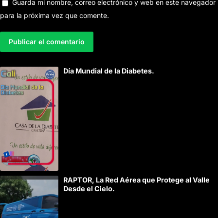
Guarda mi nombre, correo electrónico y web en este navegador
para la próxima vez que comente.
A
Día Mundial de la Diabetes.
l
t
e
r
n
a
t
i
RAPTOR, La Red Aérea que Protege al Valle
v
Desde el Cielo.
e
: