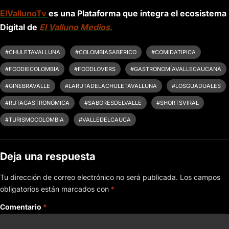
ElVallunoTv
es una Plataforma que integra el ecosistema
Digital de
El Valluno Medios.
#CHULETAVALLUNA
#COLOMBIASABERICO
#COMIDATIPICA
#FOODIECOLOMBIA
#FOODLOVERS
#GASTRONOMÍAVALLECAUCANA
#GINEBRAVALLE
#LARUTADELACHULETAVALLUNA
#LOSGUADUALES
#RUTAGASTRONÓMICA
#SABORESDELVALLE
#SHORTSVIRAL
#TURISMOCOLOMBIA
#VALLEDELCAUCA
Deja una respuesta
Tu dirección de correo electrónico no será publicada.
Los campos
obligatorios están marcados con
*
Comentario
*