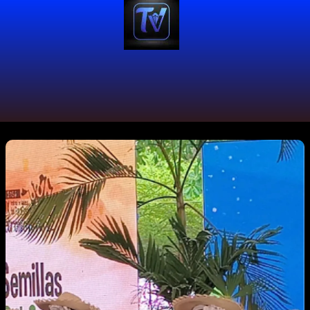
#FestivalDelPacífico