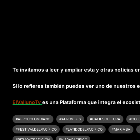
Te invitamos a leer y ampliar esta y otras noticias e
Si lo refieres también puedes ver uno de nuestros e
ElVallunoTv
es una Plataforma que integra el ecosis
#AFROCOLOMBIANO
#AFROVIBES
#CALIESCULTURA
#COL
#FESTIVALDELPACÍFICO
#LATIDODELPACÍFICO
#MARIMBA
#RITMOYTRADICIÓN
#VIBRAPACIFICO