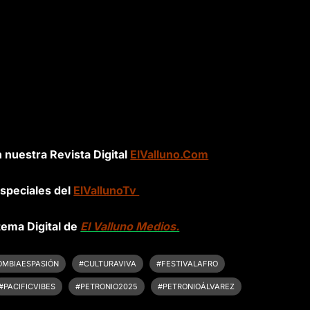
n nuestra Revista Digital
ElValluno.Com
speciales del
ElVallunoTv
tema Digital de
El Valluno Medios.
OMBIAESPASIÓN
#CULTURAVIVA
#FESTIVALAFRO
#PACIFICVIBES
#PETRONIO2025
#PETRONIOÁLVAREZ