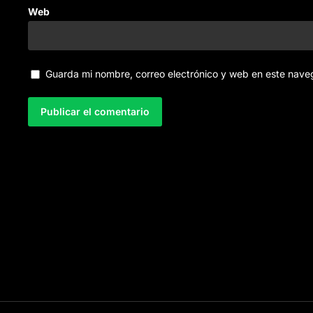
Web
Guarda mi nombre, correo electrónico y web en este nave
A
l
t
e
r
n
a
t
i
v