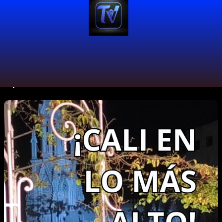
#petronioálvarez