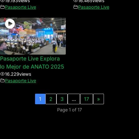
19.193
views
16.465
views
Pasaporte Live
Pasaporte Live
Pasaporte Live Explora
lo Mejor de ANATO 2025
16.229
views
Pasaporte Live
1
2
3
…
17
»
Page 1 of 17