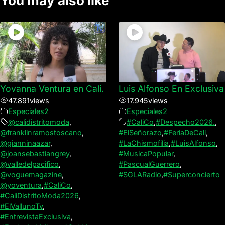
You may also like
Yovanna Ventura en Cali.
Luis Alfonso En Exclusiva
47.891
views
17.945
views
Especiales2
Especiales2
@calidistritomoda
,
#CaliCo
,
#Despecho2026.
,
@franklinramostoscano
,
#ElSeñorazo
,
#FeriaDeCali
,
@gianninaazar
,
#LaChismofilia
,
#LuisAlfonso
,
@joansebastiangrey
,
#MusicaPopular
,
@valledelpacifico
,
#PascualGuerrero
,
@voguemagazine
,
#SGLARadio
,
#Superconcierto
@yoventura
,
#CaliCo
,
#CaliDistritoModa2026
,
#ElVallunoTv
,
#EntrevistaExclusiva
,