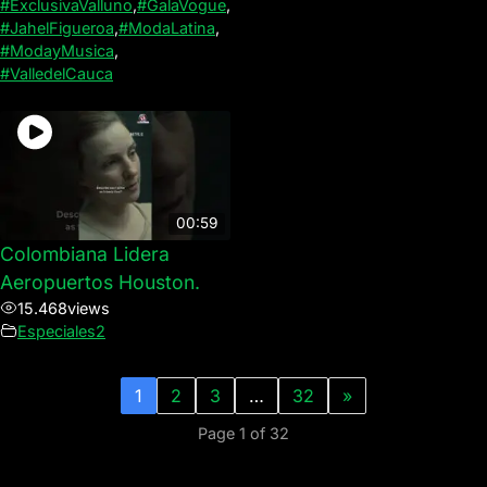
#ExclusivaValluno
,
#GalaVogue
,
#JahelFigueroa
,
#ModaLatina
,
#ModayMusica
,
#ValledelCauca
00:59
Colombiana Lidera
Aeropuertos Houston.
15.468
views
Especiales2
1
2
3
…
32
»
Page 1 of 32