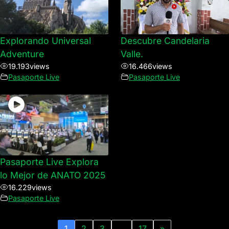
Explorando Universal
Descubre Candelaria
Adventure
Valle.
19.193
views
16.466
views
Pasaporte Live
Pasaporte Live
Pasaporte Live Explora
lo Mejor de ANATO 2025
16.229
views
Pasaporte Live
1
2
3
…
17
»