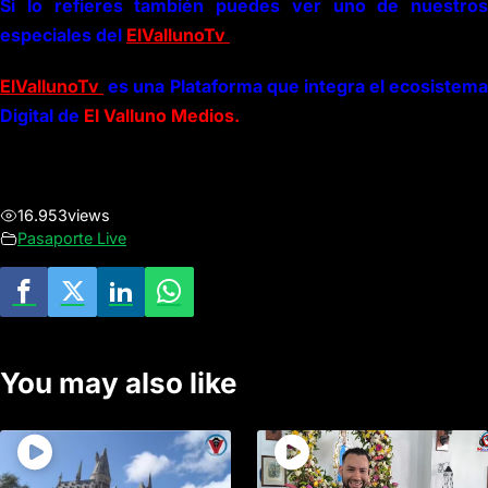
Si lo refieres también puedes ver uno de nuestros
especiales del
ElVallunoTv
ElVallunoTv
es una Plataforma que integra el ecosistema
Digital de
El Valluno Medios.
16.953
views
Pasaporte Live
You may also like