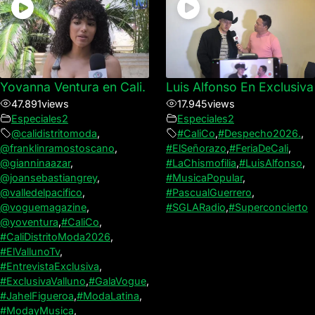
Yovanna Ventura en Cali.
Luis Alfonso En Exclusiva
47.891
views
17.945
views
Especiales2
Especiales2
@calidistritomoda
,
#CaliCo
,
#Despecho2026.
,
@franklinramostoscano
,
#ElSeñorazo
,
#FeriaDeCali
,
@gianninaazar
,
#LaChismofilia
,
#LuisAlfonso
,
@joansebastiangrey
,
#MusicaPopular
,
@valledelpacifico
,
#PascualGuerrero
,
@voguemagazine
,
#SGLARadio
,
#Superconcierto
@yoventura
,
#CaliCo
,
#CaliDistritoModa2026
,
#ElVallunoTv
,
#EntrevistaExclusiva
,
#ExclusivaValluno
,
#GalaVogue
,
#JahelFigueroa
,
#ModaLatina
,
#ModayMusica
,