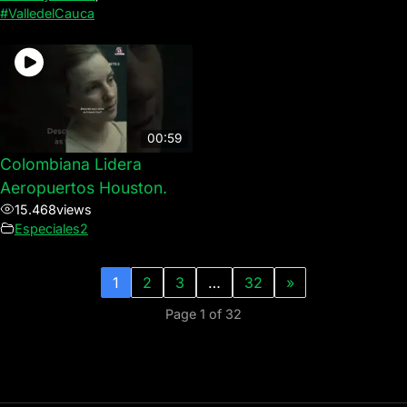
#ValledelCauca
00:59
Colombiana Lidera
Aeropuertos Houston.
15.468
views
Especiales2
1
2
3
…
32
»
Page 1 of 32