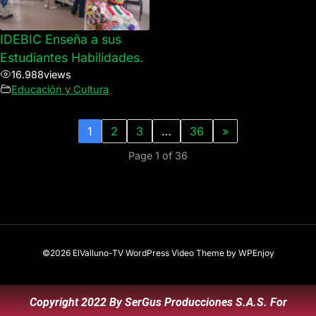
IDEBIC Enseña a sus
Estudiantes Habilidades.
16.988
views
Educación y Cultura
1
2
3
…
36
»
Page 1 of 36
©2026 ElValluno-TV
WordPress Video Theme
by
WPEnjoy
Copyright 2022 By SerGus Producciones S.A.S. For