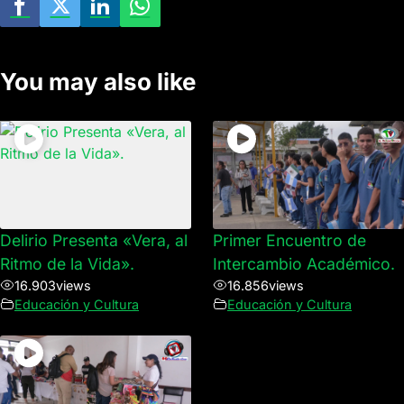
You may also like
Delirio Presenta «Vera, al
Primer Encuentro de
Ritmo de la Vida».
Intercambio Académico.
16.903
views
16.856
views
Educación y Cultura
Educación y Cultura