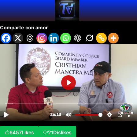
Cristhian Mancera: Uniendo Colombianos en Miami
Comparte con amor
6457
Likes
21
Dislikes