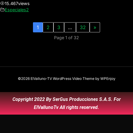
15.467
views
Especiales2
1
2
3
…
32
»
Page 1 of 32
©2026 ElValluno-TV
WordPress Video Theme
by
WPEnjoy
Copyright 2022 By SerGus Producciones S.A.S. For
ElVallunoTv All rights reserved.