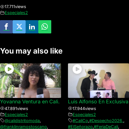
17.711
views
Especiales2
You may also like
Yovanna Ventura en Cali.
Luis Alfonso En Exclusiva
47.891
views
17.944
views
Especiales2
Especiales2
@calidistritomoda
,
#CaliCo
,
#Despecho2026.
,
@franklinramostoscano
,
#ElSeñorazo
,
#FeriaDeCali
,