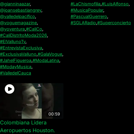
@gianninaazar
,
#LaChismofilia
,
#LuisAlfonso
,
@joansebastiangrey
,
#MusicaPopular
,
@valledelpacifico
,
#PascualGuerrero
,
@voguemagazine
,
#SGLARadio
,
#Superconcierto
@yoventura
,
#CaliCo
,
#CaliDistritoModa2026
,
#ElVallunoTv
,
#EntrevistaExclusiva
,
#ExclusivaValluno
,
#GalaVogue
,
#JahelFigueroa
,
#ModaLatina
,
#ModayMusica
,
#ValledelCauca
00:59
Colombiana Lidera
Aeropuertos Houston.