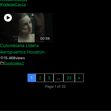
#ValledelCauca
00:59
Colombiana Lidera
Aeropuertos Houston.
15.468
views
Especiales2
1
2
3
…
32
»
Page 1 of 32