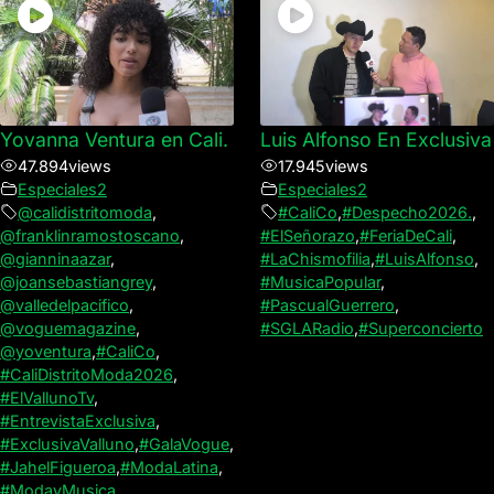
Yovanna Ventura en Cali.
Luis Alfonso En Exclusiva
47.894
views
17.945
views
Especiales2
Especiales2
@calidistritomoda
,
#CaliCo
,
#Despecho2026.
,
@franklinramostoscano
,
#ElSeñorazo
,
#FeriaDeCali
,
@gianninaazar
,
#LaChismofilia
,
#LuisAlfonso
,
@joansebastiangrey
,
#MusicaPopular
,
@valledelpacifico
,
#PascualGuerrero
,
@voguemagazine
,
#SGLARadio
,
#Superconcierto
@yoventura
,
#CaliCo
,
#CaliDistritoModa2026
,
#ElVallunoTv
,
#EntrevistaExclusiva
,
#ExclusivaValluno
,
#GalaVogue
,
#JahelFigueroa
,
#ModaLatina
,
#ModayMusica
,