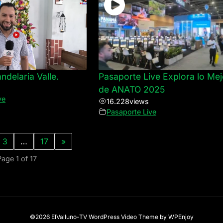
delaria Valle.
Pasaporte Live Explora lo Mej
de ANATO 2025
ve
16.228
views
Pasaporte Live
3
…
17
»
Page 1 of 17
©2026 ElValluno-TV
WordPress Video Theme
by
WPEnjoy