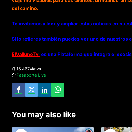
viaje inolvidables para sus clientes, brindando un s
del camino.
Te invitamos a leer y ampliar estas noticias en nues
Si lo refieres también puedes ver uno de nuestros e
ElVallunoTv
es una Plataforma que integra el ecosi
16.467
views
Pasaporte Live
You may also like