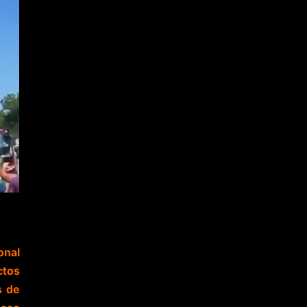
onal
ctos
s de