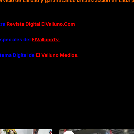
ervicio de calidad y garantizando la satisfacción en cada 
tra
Revista Digital
ElValluno.Com
speciales del
ElVallunoTv
stema Digital de
El Valluno Medios.