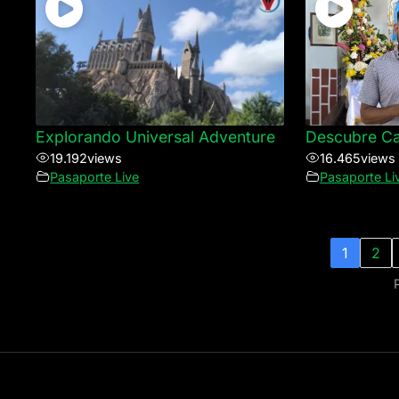
Explorando Universal Adventure
Descubre Can
19.192
views
16.465
views
Pasaporte Live
Pasaporte Li
1
2