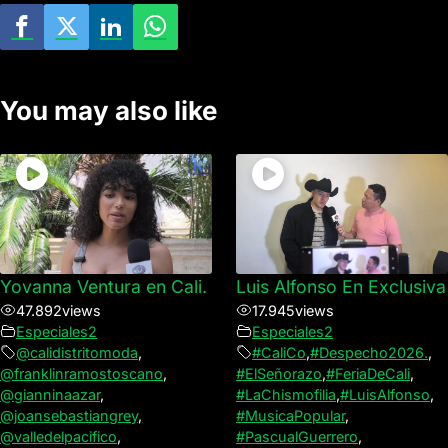
You may also like
Yovanna Ventura en Cali.
Luis Alfonso En Exclusiva
47.892
views
17.945
views
Especiales2
Especiales2
@calidistritomoda
,
#CaliCo
,
#Despecho2026.
,
@franklinramostoscano
,
#ElSeñorazo
,
#FeriaDeCali
,
@gianninaazar
,
#LaChismofilia
,
#LuisAlfonso
,
@joansebastiangrey
,
#MusicaPopular
,
@valledelpacifico
,
#PascualGuerrero
,