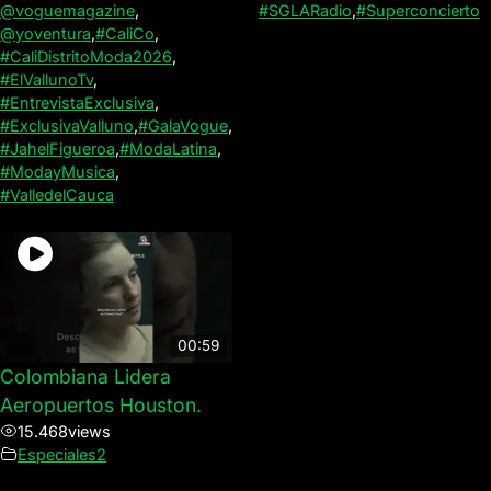
@voguemagazine
,
#SGLARadio
,
#Superconcierto
@yoventura
,
#CaliCo
,
#CaliDistritoModa2026
,
#ElVallunoTv
,
#EntrevistaExclusiva
,
#ExclusivaValluno
,
#GalaVogue
,
#JahelFigueroa
,
#ModaLatina
,
#ModayMusica
,
#ValledelCauca
00:59
Colombiana Lidera
Aeropuertos Houston.
15.468
views
Especiales2