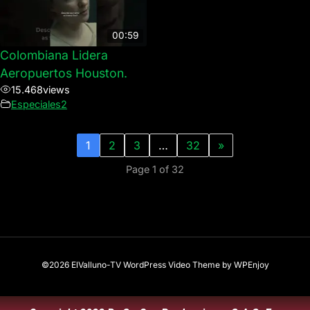
00:59
Colombiana Lidera
Aeropuertos Houston.
15.468
views
Especiales2
1
2
3
…
32
»
Page 1 of 32
©2026 ElValluno-TV
WordPress Video Theme
by
WPEnjoy