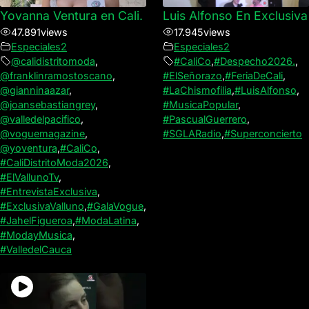
Yovanna Ventura en Cali.
Luis Alfonso En Exclusiva
47.891
views
17.945
views
Especiales2
Especiales2
@calidistritomoda
,
#CaliCo
,
#Despecho2026.
,
@franklinramostoscano
,
#ElSeñorazo
,
#FeriaDeCali
,
@gianninaazar
,
#LaChismofilia
,
#LuisAlfonso
,
@joansebastiangrey
,
#MusicaPopular
,
@valledelpacifico
,
#PascualGuerrero
,
@voguemagazine
,
#SGLARadio
,
#Superconcierto
@yoventura
,
#CaliCo
,
#CaliDistritoModa2026
,
#ElVallunoTv
,
#EntrevistaExclusiva
,
#ExclusivaValluno
,
#GalaVogue
,
#JahelFigueroa
,
#ModaLatina
,
#ModayMusica
,
#ValledelCauca