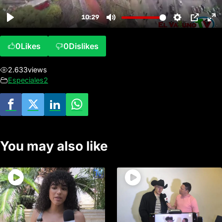
0
Likes
0
Dislikes
2.633
views
Especiales2
You may also like