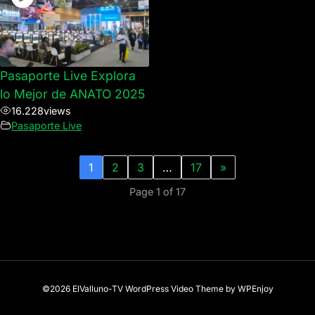
Pasaporte Live Explora
lo Mejor de ANATO 2025
16.228
views
Pasaporte Live
1
2
3
…
17
»
Page 1 of 17
©2026 ElValluno-TV
WordPress Video Theme
by
WPEnjoy