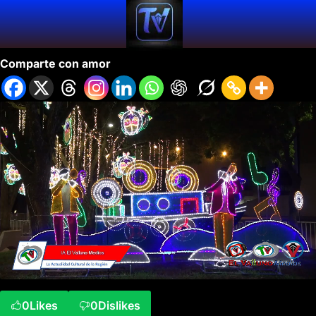
Inauguración Alumbrado Cali.
Comparte con amor
0
Likes
0
Dislikes