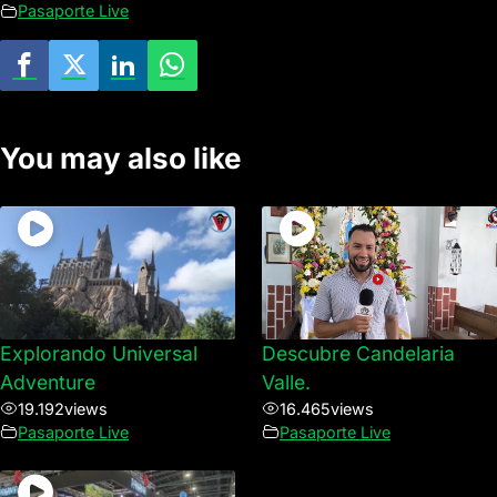
Pasaporte Live
You may also like
Explorando Universal
Descubre Candelaria
Adventure
Valle.
19.192
views
16.465
views
Pasaporte Live
Pasaporte Live