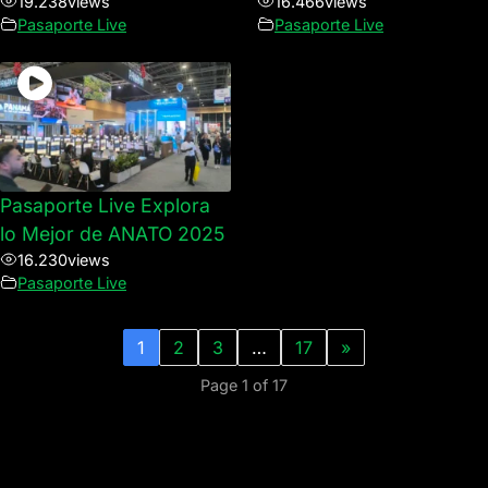
19.238
views
16.466
views
Pasaporte Live
Pasaporte Live
Pasaporte Live Explora
lo Mejor de ANATO 2025
16.230
views
Pasaporte Live
1
2
3
…
17
»
Page 1 of 17