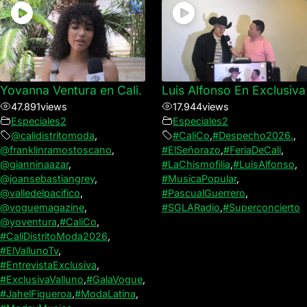
Yovanna Ventura en Cali.
Luis Alfonso En Exclusiva
47.891
views
17.944
views
Especiales2
Especiales2
@calidistritomoda
,
#CaliCo
,
#Despecho2026.
,
@franklinramostoscano
,
#ElSeñorazo
,
#FeriaDeCali
,
@gianninaazar
,
#LaChismofilia
,
#LuisAlfonso
,
@joansebastiangrey
,
#MusicaPopular
,
@valledelpacifico
,
#PascualGuerrero
,
@voguemagazine
,
#SGLARadio
,
#Superconcierto
@yoventura
,
#CaliCo
,
#CaliDistritoModa2026
,
#ElVallunoTv
,
#EntrevistaExclusiva
,
#ExclusivaValluno
,
#GalaVogue
,
#JahelFigueroa
,
#ModaLatina
,