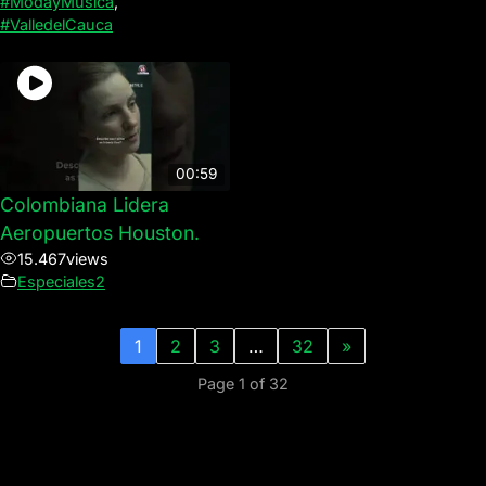
#ModayMusica
,
#ValledelCauca
00:59
Colombiana Lidera
Aeropuertos Houston.
15.467
views
Especiales2
1
2
3
…
32
»
Page 1 of 32