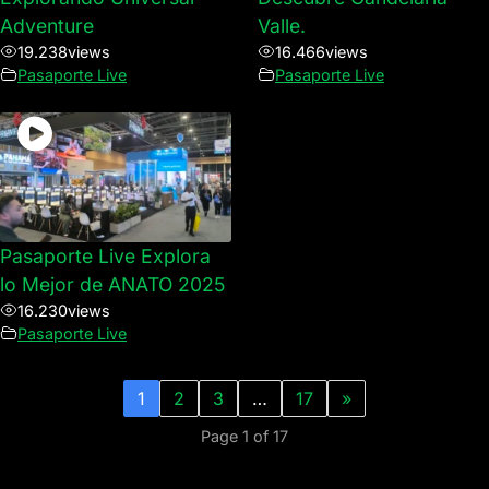
Adventure
Valle.
19.238
views
16.466
views
Pasaporte Live
Pasaporte Live
Pasaporte Live Explora
lo Mejor de ANATO 2025
16.230
views
Pasaporte Live
1
2
3
…
17
»
Page 1 of 17