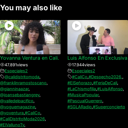
You may also like
Yovanna Ventura en Cali.
Luis Alfonso En Exclusiva
47.891
views
17.944
views
Especiales2
Especiales2
@calidistritomoda
,
#CaliCo
,
#Despecho2026.
,
@franklinramostoscano
,
#ElSeñorazo
,
#FeriaDeCali
,
@gianninaazar
,
#LaChismofilia
,
#LuisAlfonso
,
@joansebastiangrey
,
#MusicaPopular
,
@valledelpacifico
,
#PascualGuerrero
,
@voguemagazine
,
#SGLARadio
,
#Superconcierto
@yoventura
,
#CaliCo
,
#CaliDistritoModa2026
,
#ElVallunoTv
,