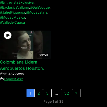
#EntrevistaExclusiva
,
#ExclusivaValluno
,
#GalaVogue
,
#JahelFigueroa
,
#ModaLatina
,
#ModayMusica
,
#ValledelCauca
00:59
Colombiana Lidera
Aeropuertos Houston.
15.467
views
Especiales2
1
2
3
…
32
»
Page 1 of 32