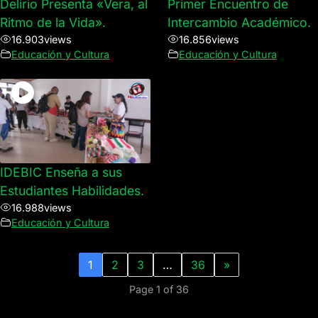
Delirio Presenta «Vera, al
Primer Encuentro de
Ritmo de la Vida».
Intercambio Académico.
16.903
views
16.856
views
Educación y Cultura
Educación y Cultura
IDEBIC Enseña a sus
Estudiantes Habilidades.
16.988
views
Educación y Cultura
1
2
3
…
36
»
Page 1 of 36