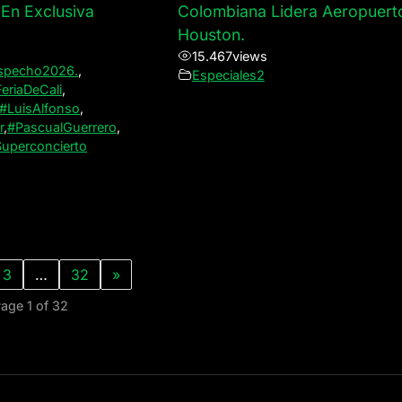
 En Exclusiva
Colombiana Lidera Aeropuert
Houston.
15.467
views
specho2026.
,
Especiales2
eriaDeCali
,
#LuisAlfonso
,
r
,
#PascualGuerrero
,
uperconcierto
3
…
32
»
age 1 of 32