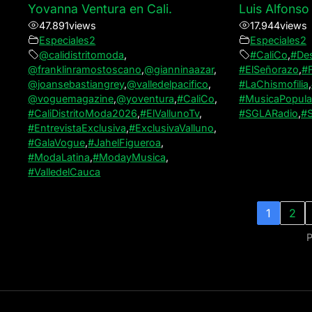
Yovanna Ventura en Cali.
Luis Alfonso
47.891
views
17.944
views
Especiales2
Especiales2
@calidistritomoda
,
#CaliCo
,
#De
@franklinramostoscano
,
@gianninaazar
,
#ElSeñorazo
,
#F
@joansebastiangrey
,
@valledelpacifico
,
#LaChismofilia
,
@voguemagazine
,
@yoventura
,
#CaliCo
,
#MusicaPopula
#CaliDistritoModa2026
,
#ElVallunoTv
,
#SGLARadio
,
#S
#EntrevistaExclusiva
,
#ExclusivaValluno
,
#GalaVogue
,
#JahelFigueroa
,
#ModaLatina
,
#ModayMusica
,
#ValledelCauca
1
2
P