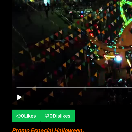
0
Likes
0
Dislikes
Promo Especial Halloween.