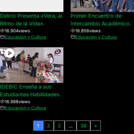
Delirio Presenta «Vera, al
Primer Encuentro de
Ritmo de la Vida».
Intercambio Académico.
16.904
views
16.856
views
Educación y Cultura
Educación y Cultura
IDEBIC Enseña a sus
Estudiantes Habilidades.
16.988
views
Educación y Cultura
1
2
3
…
36
»