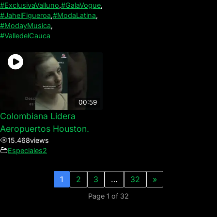
#ExclusivaValluno
,
#GalaVogue
,
#JahelFigueroa
,
#ModaLatina
,
#ModayMusica
,
#ValledelCauca
00:59
Colombiana Lidera
Aeropuertos Houston.
15.468
views
Especiales2
1
2
3
…
32
»
Page 1 of 32