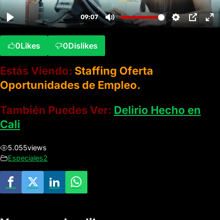
0
Likes
0
Dislikes
Estás Viendo:
Staffing Oferta
Oportunidades de Empleo.
También Puedes Ver:
Delirio Hecho en
Cali
5.055
views
Especiales2