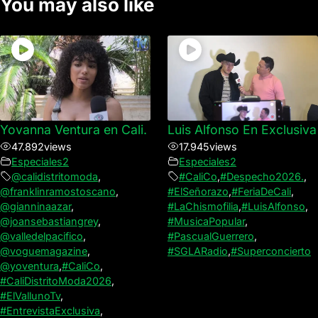
You may also like
Yovanna Ventura en Cali.
Luis Alfonso En Exclusiva
47.892
views
17.945
views
Especiales2
Especiales2
@calidistritomoda
,
#CaliCo
,
#Despecho2026.
,
@franklinramostoscano
,
#ElSeñorazo
,
#FeriaDeCali
,
@gianninaazar
,
#LaChismofilia
,
#LuisAlfonso
,
@joansebastiangrey
,
#MusicaPopular
,
@valledelpacifico
,
#PascualGuerrero
,
@voguemagazine
,
#SGLARadio
,
#Superconcierto
@yoventura
,
#CaliCo
,
#CaliDistritoModa2026
,
#ElVallunoTv
,
#EntrevistaExclusiva
,