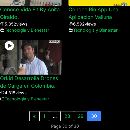
Conoce Vida Fit By Anita
Conoce Rin App Una
Giraldo.
Aplicacion Valluna
5.852
views
6.592
views
Tecnologia y Bienestar
Tecnologia y Bienestar
Orkid Desarrolla Drones
de Carga en Colombia.
4.818
views
Tecnologia y Bienestar
«
1
…
28
29
30
Page 30 of 30