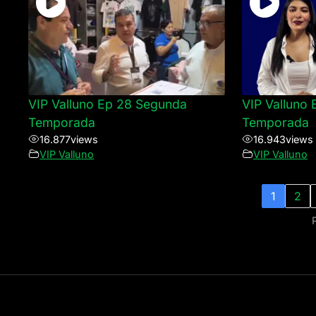
VIP Valluno Ep 28 Segunda
VIP Valluno
Temporada
Temporada
16.877
views
16.943
views
VIP Valluno
VIP Valluno
1
2