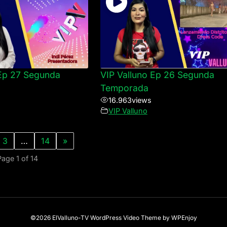
 Ep 27 Segunda
VIP Valluno Ep 26 Segunda
Temporada
16.963
views
VIP Valluno
3
…
14
»
Page 1 of 14
©2026 ElValluno-TV
WordPress Video Theme
by
WPEnjoy