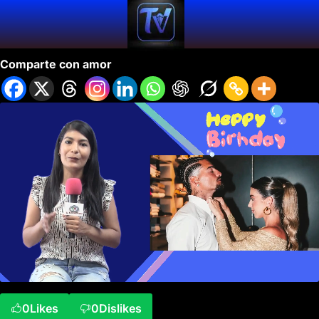
VIP Valluno Ep 2 Segunda Temporada.
Comparte con amor
0
Likes
0
Dislikes