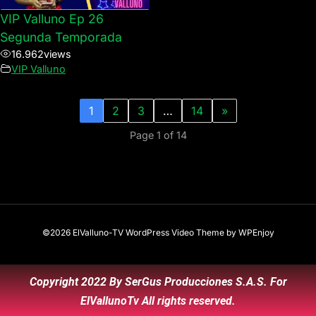
VIP Valluno Ep 26
Segunda Temporada
16.962
views
VIP Valluno
1
2
3
…
14
»
Page 1 of 14
©2026 ElValluno-TV
WordPress Video Theme
by
WPEnjoy
Copyright 2022 By SerGus Producciones S.A.S. For
ElVallunoTv All rights reserved.